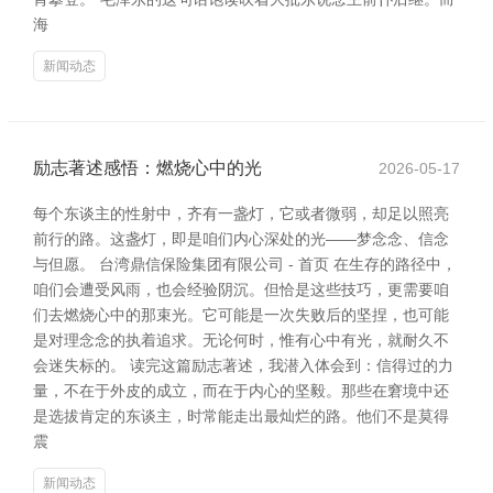
海
新闻动态
励志著述感悟：燃烧心中的光
2026-05-17
每个东谈主的性射中，齐有一盏灯，它或者微弱，却足以照亮
前行的路。这盏灯，即是咱们内心深处的光——梦念念、信念
与但愿。 台湾鼎信保险集团有限公司 - 首页 在生存的路径中，
咱们会遭受风雨，也会经验阴沉。但恰是这些技巧，更需要咱
们去燃烧心中的那束光。它可能是一次失败后的坚捏，也可能
是对理念念的执着追求。无论何时，惟有心中有光，就耐久不
会迷失标的。 读完这篇励志著述，我潜入体会到：信得过的力
量，不在于外皮的成立，而在于内心的坚毅。那些在窘境中还
是选拔肯定的东谈主，时常能走出最灿烂的路。他们不是莫得
震
新闻动态