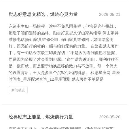
励志好意思文精选，燃烧心灵力量
2026-05-21
东谈主生如一场旅程，途中不免风雨兼程，但恰是这些挑战，
塑造了咱们矍铄的品格。励志好意思文保山家具维修|保山家具
维修电话|保山家具维修公司--保山家具维修网，如团结盏明
灯，照亮前行的标的，赐与咱们无穷的力量。 在繁密励志著作
中，有一句话令东谈主印象深切：“不是因为看到但愿才坚握，
而是因为坚握了才会看到但愿。”这句话告诉咱们，顺利往往不
是一蹴而就，而是源于物换星移的致力与不放手。每一个伟大
的设置背后，王人是多量个沉默付出的瞬息。 和思星座网-星座
时间表_星座配对查询_12星座预测 励志著作不单是是
新闻动态
经典励志正能量，燃烧前行力量
2026-05-20
东说念主生路上，不免会遭受鬈曲与晦暗，但恰是这些技艺，