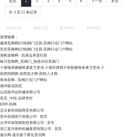
首页
1
2
3
4
5
6
下一页
末页
共
6
页
52
条记录
品牌介绍
项目介绍
联系我们
新闻动态
友情链接：
威海泵阀网|行情|阀门交易-泵阀行业门户网站
安庆泵阀网|行情|阀门交易-泵阀行业门户网站
海豹宠物网 - 您身边养宠社群
银川泵阀网_泵阀门_制造供应泵阀门
十堰颈肩腰腿疼康复万里传,十堰市脾胃不和脏腑推拿来万里传,十
郧西招聘网-郧西英才网-郧西人才网
珠海泵阀 - 泵阀行业门户网站
滁州银花医院
山东路鸿达机械有限公司
首页_中恒-品牌管控
ERR-快网
北京春和优阳商贸有限公司
贵州辰德医疗有限公司 - 首页
台湾丰瑞智能制造有限公司 - 首页
浙江嘉兴南科机械集团有限公司 - 首页
速乐网-速乐旗下雾化资讯网