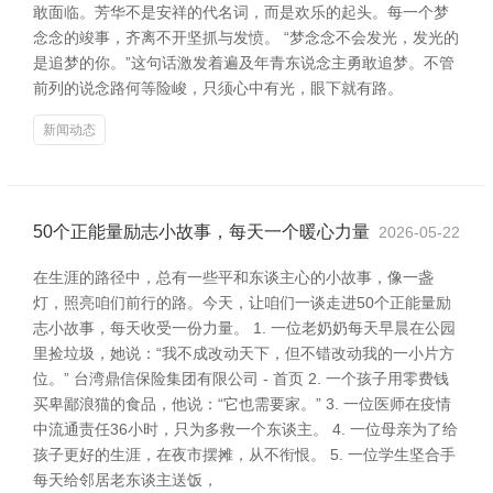
敢面临。芳华不是安祥的代名词，而是欢乐的起头。每一个梦
念念的竣事，齐离不开坚抓与发愤。 “梦念念不会发光，发光的
是追梦的你。”这句话激发着遍及年青东说念主勇敢追梦。不管
前列的说念路何等险峻，只须心中有光，眼下就有路。
新闻动态
50个正能量励志小故事，每天一个暖心力量
2026-05-22
在生涯的路径中，总有一些平和东谈主心的小故事，像一盏
灯，照亮咱们前行的路。今天，让咱们一谈走进50个正能量励
志小故事，每天收受一份力量。 1. 一位老奶奶每天早晨在公园
里捡垃圾，她说：“我不成改动天下，但不错改动我的一小片方
位。” 台湾鼎信保险集团有限公司 - 首页 2. 一个孩子用零费钱
买卑鄙浪猫的食品，他说：“它也需要家。” 3. 一位医师在疫情
中流通责任36小时，只为多救一个东谈主。 4. 一位母亲为了给
孩子更好的生涯，在夜市摆摊，从不衔恨。 5. 一位学生坚合手
每天给邻居老东谈主送饭，