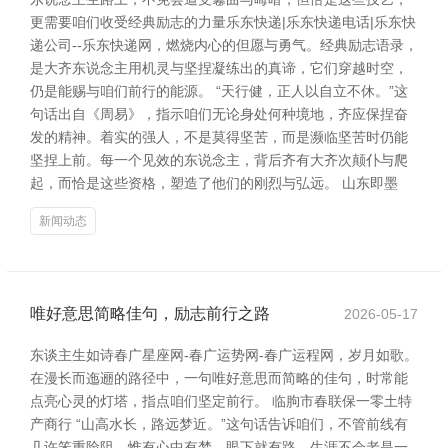
更需要咱们收受经典励志的力量乐东快递|乐东快递电话|乐东快
递公司--乐东快递网，燃烧内心的但愿与勇气。经典励志语录，
是大齐东说念主用机灵与坚捏凝练出的真谛，它们穿越时空，
仍是能赐与咱们前行的能源。 “天行健，正人以自立不休。”这
句话出自《周易》，指示咱们无论身处何种境地，齐应保捏奋
发的精神。着实的强人，不是莫得坚苦，而是濒临坚苦时仍能
坚捏上前。每一个见效的东说念主，背后齐有大齐次颠仆与爬
起，而恰是这些资格，塑造了他们的刚烈与弘远。 山东即墨
新闻动态
唯好意思简略佳句，励志前行之路
2026-05-17
东谈主生如诗春广星座网-春广运势网-春广运程网，岁月如歌。
在漫长而迤逦的路径中，一句唯好意思而简略的佳句，时常能
点亮心灵的灯塔，指点咱们坚定前行。 临朐市春联保一零土特
产商行 “山高水长，路远梦近。”这句话告诉咱们，不管前线有
几许笨重险阻，惟有心中有梦，眼下就有路。生涯不会老是一