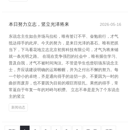
本日努力立志，竖立光泽将来
2026-05-16
东说念主生如合并场马拉松，唯有签订不平、奋勉前行，才气
抵达得手的此岸。今天的努力，是来日光泽的基石。唯有把抓
当下，下马看花地立志北京初剪科技有限公司，才气为将来铺
就一条光明之路。 在现在竞争强烈的社会中，唯有握住学习、
普及自我，才气不被时间淘汰。不管是学生也曾职场东说念主
士，齐应该建设明确的运筹帷幄，并为之付出不懈的努力。每
一个眇小的卓绝，齐是通向得手的迫切一步。不要因为一时的
曲折而废弃，也不要因为目前的艰巨而驻扎。果然的得手，常
常返自于年复一年的对峙与积攒。 立志不单是是为了个东说念
主的竖立
新闻动态