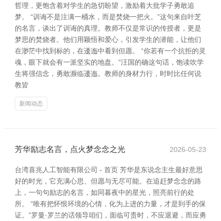
哲理，更饱含着对学生的急切盼望，激励着大批学子勇敢追
梦。 “训诲不是注满一桶水，而是焚烧一把火。”这句来自叶芝
的名言，谈出了训诲的真理。教师不仅是常识的传授者，更是
梦思的焚烧者。他们用颖悟和爱心，引发学生的潜能，让他们
在渺茫中找到标的，在逶迤中看到但愿。 “你若有一个抗拒的灵
魂，眼下就会有一派坚实的地盘。”汪国的确这句话，饱读吹学
生将强信念，勇敢濒临逶迤。教师的身材力行，时时比任何说
教皆
新闻动态
芳华励志名言，点火梦念念之光
2026-05-23
台湾喜兆人工智能有限公司 - 首页 芳华是东说念主生最好意思
好的时光，它充满心思、但愿与无尽可能。在追赶梦念念的路
上，一句句励志的名言，如同暮夜中的星光，照亮前行的处
所。 “唯有把怀恨环境的心情，化为上进的力量，才是到手的保
证。”罗曼·罗兰的话领导咱们，面临可贵时，不应退避，而应勇