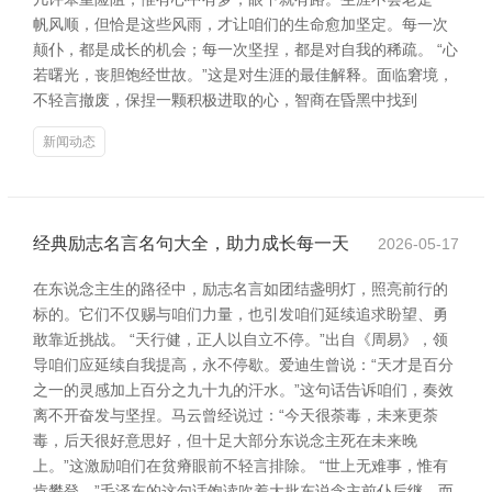
帆风顺，但恰是这些风雨，才让咱们的生命愈加坚定。每一次
颠仆，都是成长的机会；每一次坚捏，都是对自我的稀疏。 “心
若曙光，丧胆饱经世故。”这是对生涯的最佳解释。面临窘境，
不轻言撤废，保捏一颗积极进取的心，智商在昏黑中找到
新闻动态
经典励志名言名句大全，助力成长每一天
2026-05-17
在东说念主生的路径中，励志名言如团结盏明灯，照亮前行的
标的。它们不仅赐与咱们力量，也引发咱们延续追求盼望、勇
敢靠近挑战。 “天行健，正人以自立不停。”出自《周易》，领
导咱们应延续自我提高，永不停歇。爱迪生曾说：“天才是百分
之一的灵感加上百分之九十九的汗水。”这句话告诉咱们，奏效
离不开奋发与坚捏。马云曾经说过：“今天很荼毒，未来更荼
毒，后天很好意思好，但十足大部分东说念主死在未来晚
上。”这激励咱们在贫瘠眼前不轻言排除。 “世上无难事，惟有
肯攀登。”毛泽东的这句话饱读吹着大批东说念主前仆后继。而